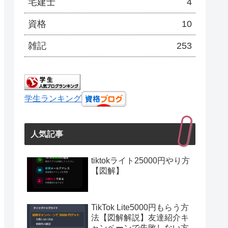
宅建士
4
資格
10
雑記
253
学生ランキング
人気記事
tiktokライト25000円やり方
【図解】
TikTok Lite5000円もらう方
法【図解解説】友達紹介キ
ャンペーンで失敗しない方