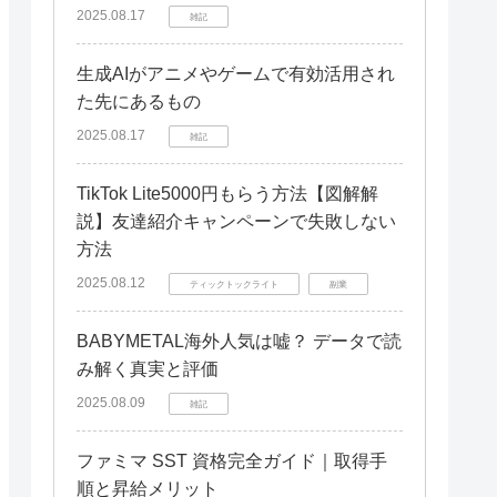
無料トライアルは危険？
2025.08.17
雑記
まとめ
生成AIがアニメやゲームで有効活用され
た先にあるもの
2025.08.17
雑記
TikTok Lite5000円もらう方法【図解解
説】友達紹介キャンペーンで失敗しない
方法
2025.08.12
ティックトックライト
副業
BABYMETAL海外人気は嘘？ データで読
み解く真実と評価
2025.08.09
雑記
ファミマ SST 資格完全ガイド｜取得手
順と昇給メリット