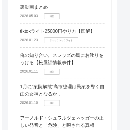
無料トライアルの確認方法
裏動画まとめ
無料トライアル期間中の解約方法
2026.05.03
雑記
解約手順を画像付きで解説
tiktokライト25000円やり方【図解】
解約時の注意点
2026.01.23
ティックトックライト
YouTubeプレミアムの料金プラン
俺の知り合い。スレッズの民にお𠮟りを
個人プラン、ファミリープラン、学
割プラン
うける【松屋誤情報事件】
料金プランの比較と選び方
2026.01.11
雑記
YouTubeプレミアムに関するよくある
1月に”衆院解散”高市総理は民衆を導く自
質問
由の女神となるか…
過去に無料トライアルを利用したこ
2026.01.10
とがある場合は？
雑記
YouTubeプレミアムの代替サービス
アーノルド・シュワルツェネッガーの正
は？
しい発音と「危険」と噂される真相