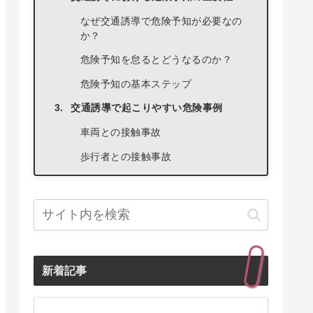
なぜ交通誘導で危険予知が必要なの
か？
危険予知を怠るとどうなるのか？
危険予知の基本ステップ
交通誘導で起こりやすい危険事例
車両との接触事故
歩行者との接触事故
転倒・転落事故
熱中症・体調不良
その他の危険事例（夜間、悪天候な
ど）
危険予知の具体的な方法
新着記事
現場の状況把握（交通量、道路状
況、天候など）