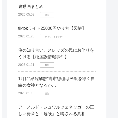
裏動画まとめ
危険ポイントの特定（死角、見通し
の悪い場所など）
2026.05.03
雑記
作業手順の確認
tiktokライト25000円やり方【図解】
コミュニケーションの徹底
2026.01.23
ティックトックライト
危険予知シートの活用
交通誘導員の安全対策
俺の知り合い。スレッズの民にお𠮟りを
うける【松屋誤情報事件】
安全装備の着用（ヘルメット、反射
ベストなど）
2026.01.11
雑記
適切な誘導方法の実施
1月に”衆院解散”高市総理は民衆を導く自
休憩の確保と体調管理
由の女神となるか…
緊急時の対応
2026.01.10
雑記
安全教育の徹底
アーノルド・シュワルツェネッガーの正
危険予知トレーニングの実施方法
しい発音と「危険」と噂される真相