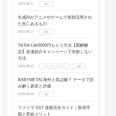
座学研修（危険予知の基礎知識）
2025.08.17
雑記
事例研究（過去の事故事例から学
ぶ）
生成AIがアニメやゲームで有効活用され
現場でのOJT（危険予知の実践）
た先にあるもの
2025.08.17
定期的な訓練の重要性
雑記
まとめ：危険予知で交通誘導の安全を
TikTok Lite5000円もらう方法【図解解
確保しよう
説】友達紹介キャンペーンで失敗しない
危険予知の重要性の再確認
方法
安全対策の徹底
2025.08.12
ティックトックライト
副業
常に安全意識を持って業務に取り組
む
BABYMETAL海外人気は嘘？ データで読
み解く真実と評価
最後に
2025.08.09
雑記
ファミマ SST 資格完全ガイド｜取得手
順と昇給メリット