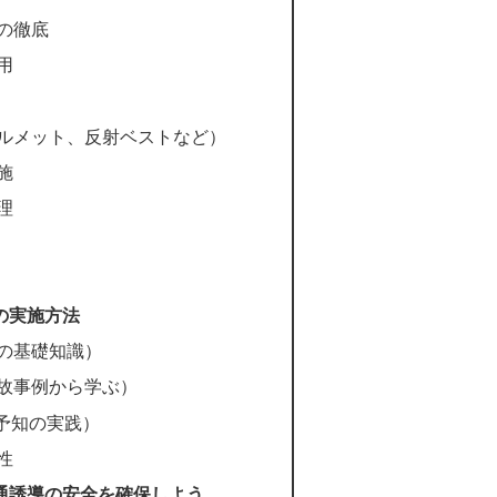
の徹底
用
ルメット、反射ベストなど）
施
理
の実施方法
の基礎知識）
故事例から学ぶ）
険予知の実践）
性
通誘導の安全を確保しよう