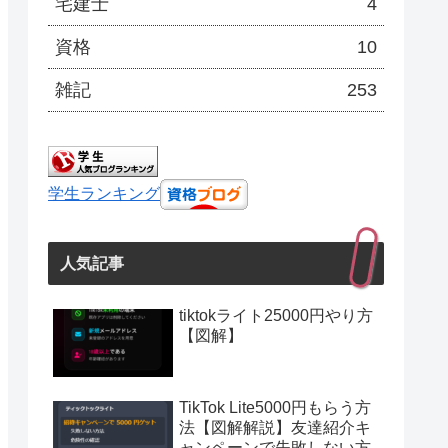
宅建士
4
資格
10
雑記
253
学生ランキング
人気記事
tiktokライト25000円やり方
【図解】
TikTok Lite5000円もらう方
法【図解解説】友達紹介キ
ャンペーンで失敗しない方