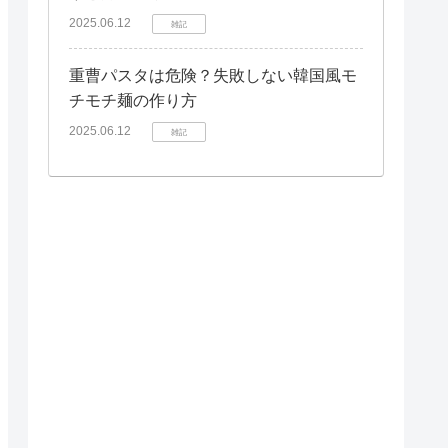
2025.06.12
雑記
重曹パスタは危険？失敗しない韓国風モ
チモチ麺の作り方
2025.06.12
雑記