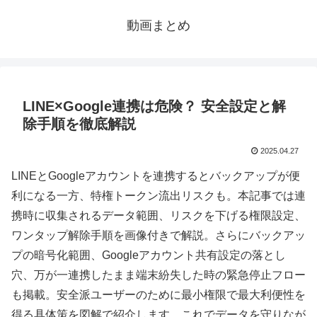
動画まとめ
LINE×Google連携は危険？ 安全設定と解
除手順を徹底解説
2025.04.27
LINEとGoogleアカウントを連携するとバックアップが便
利になる一方、特権トークン流出リスクも。本記事では連
携時に収集されるデータ範囲、リスクを下げる権限設定、
ワンタップ解除手順を画像付きで解説。さらにバックアッ
プの暗号化範囲、Googleアカウント共有設定の落とし
穴、万が一連携したまま端末紛失した時の緊急停止フロー
も掲載。安全派ユーザーのために最小権限で最大利便性を
得る具体策を図解で紹介します。これでデータを守りなが