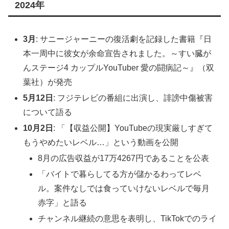
2024年
3月
: サニージャーニーの復活劇を記録した書籍『日
本一周中に彼女が余命宣告されました。～すい臓が
んステージ4 カップルYouTuber 愛の闘病記～』（双
葉社）が発売
5月12日
: フジテレビの番組に出演し、誹謗中傷被害
について語る
10月2日
: 「【収益公開】YouTubeの現実厳しすぎて
もうやめたいレベル…」という動画を公開
8月の広告収益が17万4267円であることを公表
「バイトで暮らしてる方が儲かるわってレベ
ル。案件なしでは食っていけないレベルで毎月
赤字」と語る
チャンネル継続の意思を表明し、TikTokでのライ