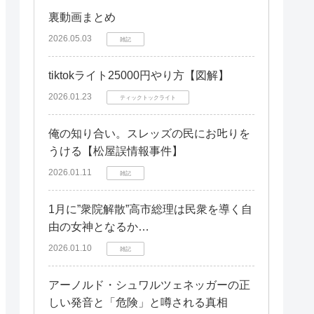
る？
裏動画まとめ
組合費は非課税になる？
2026.05.03
雑記
組合費は確定申告で控除できる？
tiktokライト25000円やり方【図解】
まとめ：アルバイトと組合費について
理解を深めよう
2026.01.23
ティックトックライト
俺の知り合い。スレッズの民にお𠮟りを
うける【松屋誤情報事件】
2026.01.11
雑記
1月に”衆院解散”高市総理は民衆を導く自
由の女神となるか…
2026.01.10
雑記
アーノルド・シュワルツェネッガーの正
しい発音と「危険」と噂される真相