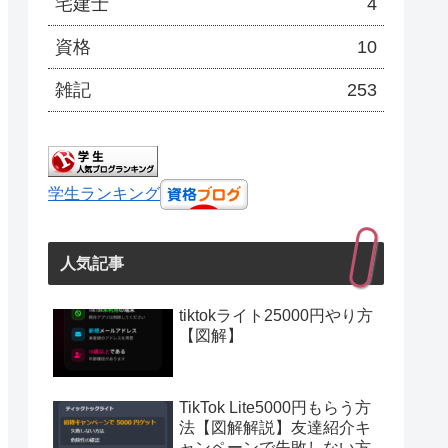
宅建士
4
資格
10
雑記
253
学生ランキング
人気記事
tiktokライト25000円やり方
【図解】
TikTok Lite5000円もらう方
法【図解解説】友達紹介キ
ャンペーンで失敗しない方