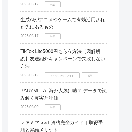
2025.08.17
雑記
生成AIがアニメやゲームで有効活用され
た先にあるもの
2025.08.17
雑記
TikTok Lite5000円もらう方法【図解解
説】友達紹介キャンペーンで失敗しない
方法
2025.08.12
ティックトックライト
副業
BABYMETAL海外人気は嘘？ データで読
み解く真実と評価
2025.08.09
雑記
ファミマ SST 資格完全ガイド｜取得手
順と昇給メリット