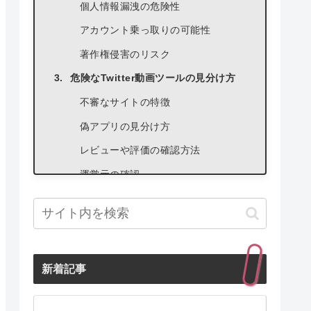
個人情報漏洩の危険性
アカウント乗っ取りの可能性
著作権侵害のリスク
危険なTwitter動画ツールの見分け方
不審なサイトの特徴
偽アプリの見分け方
レビューや評価の確認方法
運営元の確認
安全なTwitter動画ツールの選び方
公式サイトや公式アプリの利用
信頼できる開発元のツールを選ぶ
新着記事
セキュリティ対策がしっかりしてい
るか確認
無料ツールと有料ツールの比較