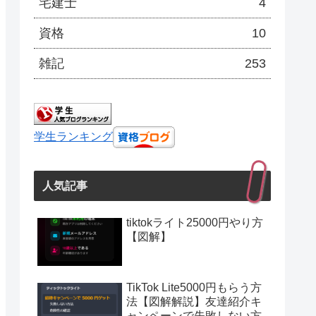
宅建士
4
資格
10
雑記
253
学生ランキング
人気記事
tiktokライト25000円やり方
【図解】
TikTok Lite5000円もらう方
法【図解解説】友達紹介キ
ャンペーンで失敗しない方