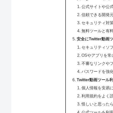
公式サイトや公
信頼できる開発
セキュリティ対
無料ツールと有
安全にTwitter
セキュリティソ
OSやアプリを常
不審なリンクや
パスワードを強
Twitter動画ツー
個人情報を安易
利用規約をよく
怪しいと思った
公式ツールを利