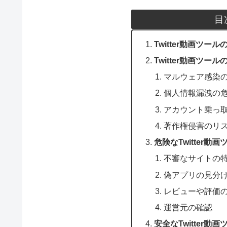
目
Twitter動画ツ
Twitter動画ツー
マルウェア感染
個人情報漏洩の
アカウント乗っ
著作権侵害のリ
危険なTwitter動
不審なサイトの
偽アプリの見分
レビューや評価
運営元の確認
安全なTwitter動