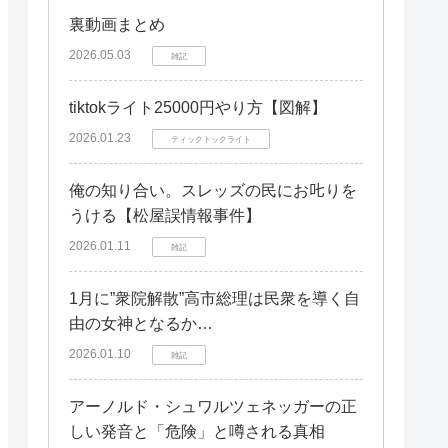
裏動画まとめ
安全にTwitter動画ツールを利用するた
めの対策
2026.05.03
雑記
セキュリティソフトの導入
tiktokライト25000円やり方【図解】
OSやアプリを常に最新の状態に保つ
2026.01.23
ティックトックライト
不審なリンクやファイルを開かない
俺の知り合い。スレッズの民にお𠮟りを
パスワードを強化する
うける【松屋誤情報事件】
Twitter動画ツール利用時の注意点
2026.01.11
雑記
個人情報を安易に入力しない
利用規約をよく読む
1月に”衆院解散”高市総理は民衆を導く自
由の女神となるか…
怪しいと思ったら利用を中止する
2026.01.10
雑記
公式ツールを利用する
もし危険なツールを使ってしまった
アーノルド・シュワルツェネッガーの正
ら？
しい発音と「危険」と噂される真相