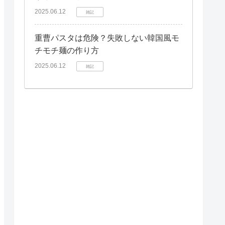
2025.06.12
雑記
重曹パスタは危険？失敗しない韓国風モ
チモチ麺の作り方
2025.06.12
雑記