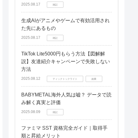
すぐにパスワードを変更する
2025.08.17
雑記
セキュリティソフトでスキャンする
生成AIがアニメやゲームで有効活用され
Twitterに報告する
た先にあるもの
専門機関に相談する
2025.08.17
雑記
まとめ：安全にTwitter動画ツールを使
うために
TikTok Lite5000円もらう方法【図解解
説】友達紹介キャンペーンで失敗しない
危険性を理解し、安全なツールを選
ぶ
方法
セキュリティ対策を徹底する
2025.08.12
ティックトックライト
副業
BABYMETAL海外人気は嘘？ データで読
み解く真実と評価
2025.08.09
雑記
ファミマ SST 資格完全ガイド｜取得手
順と昇給メリット