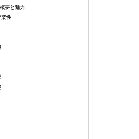
ンドの概要と魅力
音楽性
報
景
察