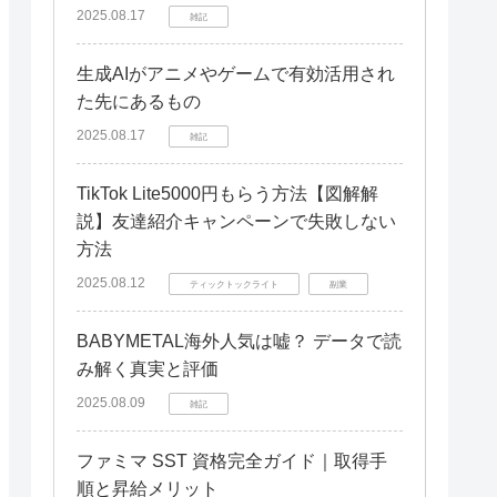
this is lastの他の楽曲紹介
2025.08.17
雑記
補足情報、読者からの反論、質問を想
生成AIがアニメやゲームで有効活用され
定して、ここで回答する
た先にあるもの
まとめ
2025.08.17
雑記
TikTok Lite5000円もらう方法【図解解
説】友達紹介キャンペーンで失敗しない
方法
2025.08.12
ティックトックライト
副業
BABYMETAL海外人気は嘘？ データで読
み解く真実と評価
2025.08.09
雑記
ファミマ SST 資格完全ガイド｜取得手
順と昇給メリット