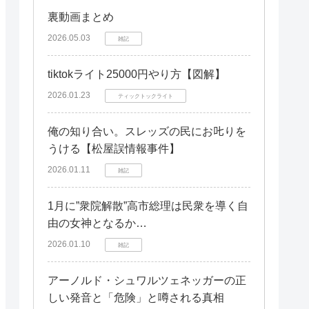
曲調とメロディーの特徴
裏動画まとめ
アレンジメントのポイント
2026.05.03
雑記
楽曲の構成と展開
tiktokライト25000円やり方【図解】
「嘘吐き」のライブパフォーマンス
2026.01.23
ティックトックライト
ライブでの演奏と演出
ファンの反応とライブの雰囲気
俺の知り合い。スレッズの民にお𠮟りを
うける【松屋誤情報事件】
ライブ映像や音源の紹介
2026.01.11
雑記
「嘘吐き」が響く人
共感する人の特徴
1月に”衆院解散”高市総理は民衆を導く自
楽曲がおすすめなシチュエーション
由の女神となるか…
2026.01.10
楽曲から得られる感情
雑記
まとめと次のステップ
アーノルド・シュワルツェネッガーの正
この記事のまとめ
しい発音と「危険」と噂される真相