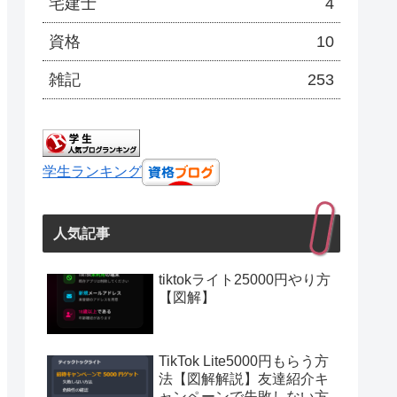
宅建士
4
資格
10
雑記
253
学生ランキング
人気記事
tiktokライト25000円やり方
【図解】
TikTok Lite5000円もらう方
法【図解解説】友達紹介キ
ャンペーンで失敗しない方