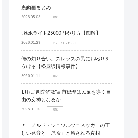
仕訳の例
裏動画まとめ
仕訳の練習問題を解いてみよう
2026.05.03
雑記
農業簿記特有の勘定科目と仕訳のポイ
ント
tiktokライト25000円やり方【図解】
農産物
2026.01.23
ティックトックライト
育成仮勘定
俺の知り合い。スレッズの民にお𠮟りを
農業共済掛金
うける【松屋誤情報事件】
減価償却
2026.01.11
雑記
農業簿記で迷った時のQ&A：読者の疑
問を解決！
1月に”衆院解散”高市総理は民衆を導く自
由の女神となるか…
まとめ：勘定科目をマスターして、農
業経営をレベルアップ！
2026.01.10
雑記
アーノルド・シュワルツェネッガーの正
しい発音と「危険」と噂される真相