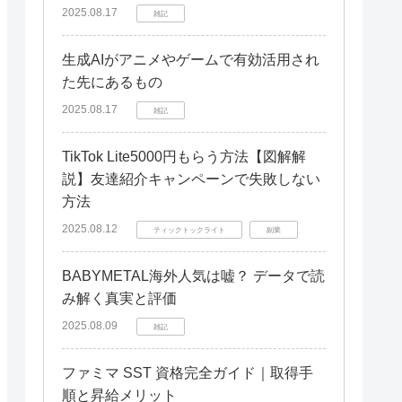
2025.08.17
雑記
生成AIがアニメやゲームで有効活用され
た先にあるもの
2025.08.17
雑記
TikTok Lite5000円もらう方法【図解解
説】友達紹介キャンペーンで失敗しない
方法
2025.08.12
ティックトックライト
副業
BABYMETAL海外人気は嘘？ データで読
み解く真実と評価
2025.08.09
雑記
ファミマ SST 資格完全ガイド｜取得手
順と昇給メリット