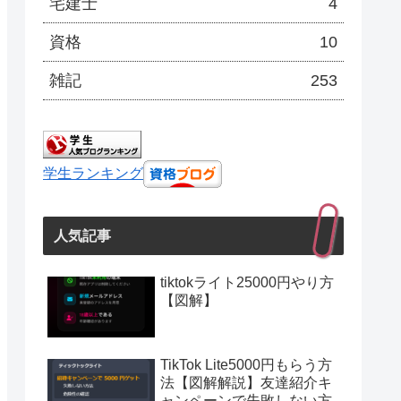
宅建士
4
資格
10
雑記
253
学生ランキング
人気記事
tiktokライト25000円やり方
【図解】
TikTok Lite5000円もらう方
法【図解解説】友達紹介キ
ャンペーンで失敗しない方