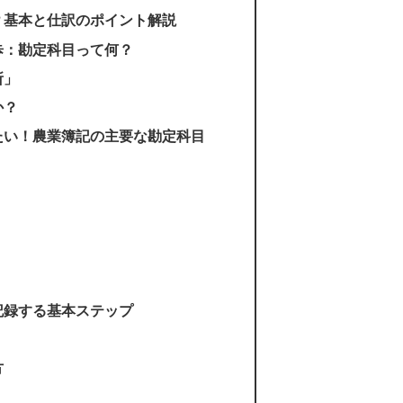
？基本と仕訳のポイント解説
歩：勘定科目って何？
所」
か？
たい！農業簿記の主要な勘定科目
記録する基本ステップ
方