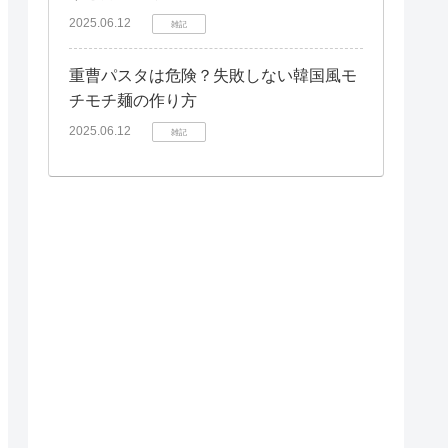
2025.06.12
雑記
重曹パスタは危険？失敗しない韓国風モ
チモチ麺の作り方
2025.06.12
雑記