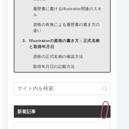
履歴書に書けるIllustrator関連のスキ
ル
資格の有無による履歴書の書き方の
違い
Illustratorの資格の書き方：正式名称
と取得年月日
資格の正式名称の確認方法
取得年月日の記載方法
資格取得に向けて勉強中の場合の書
き方
資格欄以外にIllustratorスキルをアピ
ールする方法
職務経歴欄での実績アピール
新着記事
自己PR欄でのスキルアピール
ポートフォリオの重要性