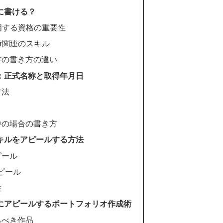
歴書に書ける？
ルを証明する資格の重要性
tor関連のスキル
書の書き方の違い
書き方：正式名称と取得年月日
方法
中の場合の書き方
orスキルをアピールする方法
ピール
ピール
性
を効果的にアピールするポートフォリオ作成術
るべき作品