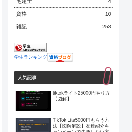
宅建士
4
資格
10
雑記
253
学生ランキング
人気記事
tiktokライト25000円やり方
【図解】
TikTok Lite5000円もらう方
法【図解解説】友達紹介キ
ャンペーンで失敗しない方