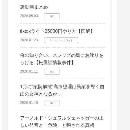
裏動画まとめ
Illustratorスキルを効果的にアピール
するポートフォリオ作成術
2026.05.03
雑記
ポートフォリオに含めるべき作品
tiktokライト25000円やり方【図解】
ポートフォリオの構成とデザイン
2026.01.23
ティックトックライト
オンラインポートフォリオの活用
俺の知り合い。スレッズの民にお𠮟りを
Illustratorスキルをアピールする自己
PRの書き方
うける【松屋誤情報事件】
2026.01.11
実績を具体的に記述する
雑記
企業が求めるスキルを理解する
1月に”衆院解散”高市総理は民衆を導く自
自己PRの例文
由の女神となるか…
まとめ：Illustratorスキルを履歴書で
2026.01.10
雑記
効果的にアピールしよう
アーノルド・シュワルツェネッガーの正
資格の有無に関わらず、スキルを最
大限にアピールする
しい発音と「危険」と噂される真相