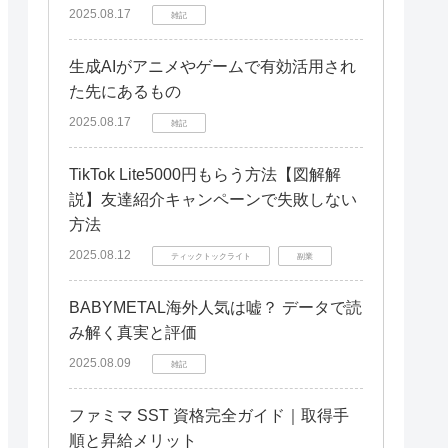
ポートフォリオと自己PRを充実させ
2025.08.17
雑記
る
生成AIがアニメやゲームで有効活用され
Illustratorスキルを活かして、理想の
た先にあるもの
キャリアを実現しよう
2025.08.17
雑記
TikTok Lite5000円もらう方法【図解解
説】友達紹介キャンペーンで失敗しない
方法
2025.08.12
ティックトックライト
副業
BABYMETAL海外人気は嘘？ データで読
み解く真実と評価
2025.08.09
雑記
ファミマ SST 資格完全ガイド｜取得手
順と昇給メリット