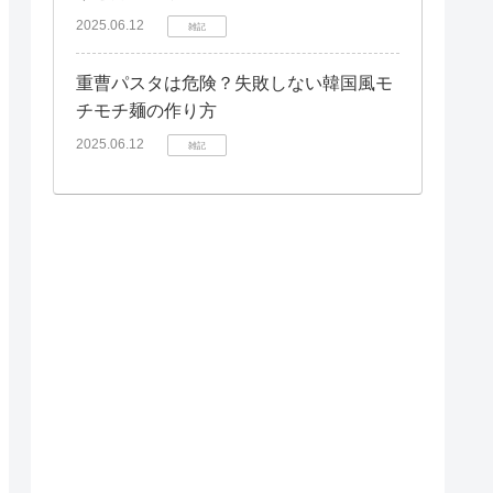
2025.06.12
雑記
重曹パスタは危険？失敗しない韓国風モ
チモチ麺の作り方
2025.06.12
雑記