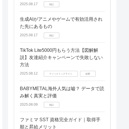
2025.08.17
雑記
生成AIがアニメやゲームで有効活用され
た先にあるもの
2025.08.17
雑記
TikTok Lite5000円もらう方法【図解解
説】友達紹介キャンペーンで失敗しない
方法
2025.08.12
ティックトックライト
副業
BABYMETAL海外人気は嘘？ データで読
み解く真実と評価
2025.08.09
雑記
ファミマ SST 資格完全ガイド｜取得手
順と昇給メリット