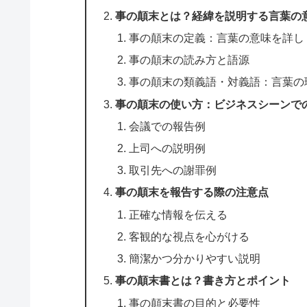
事の顛末とは？経緯を説明する言葉の
事の顛末の定義：言葉の意味を詳し
事の顛末の読み方と語源
事の顛末の類義語・対義語：言葉の
事の顛末の使い方：ビジネスシーンで
会議での報告例
上司への説明例
取引先への謝罪例
事の顛末を報告する際の注意点
正確な情報を伝える
客観的な視点を心がける
簡潔かつ分かりやすい説明
事の顛末書とは？書き方とポイント
事の顛末書の目的と必要性