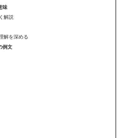
意味
く解説
理解を深める
の例文