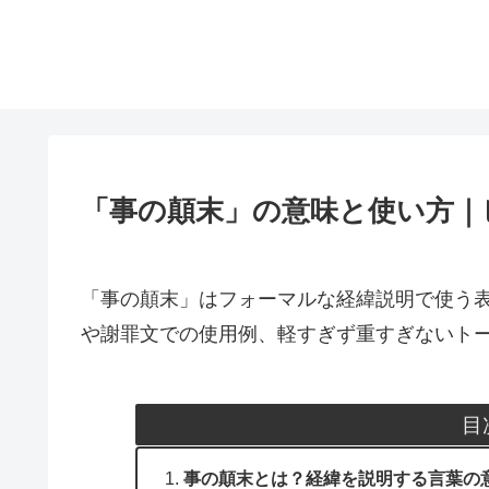
「事の顛末」の意味と使い方｜
「事の顛末」はフォーマルな経緯説明で使う
や謝罪文での使用例、軽すぎず重すぎないト
目
事の顛末とは？経緯を説明する言葉の