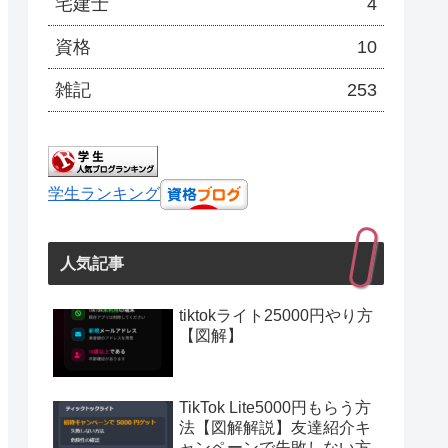
宅建士
4
資格
10
雑記
253
学生ランキング
人気記事
tiktokライト25000円やり方
【図解】
TikTok Lite5000円もらう方
法【図解解説】友達紹介キ
ャンペーンで失敗しない方