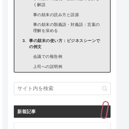
く解説
事の顛末の読み方と語源
事の顛末の類義語・対義語：言葉の
理解を深める
事の顛末の使い方：ビジネスシーンで
の例文
会議での報告例
上司への説明例
取引先への謝罪例
事の顛末を報告する際の注意点
正確な情報を伝える
客観的な視点を心がける
新着記事
簡潔かつ分かりやすい説明
事の顛末書とは？書き方とポイント