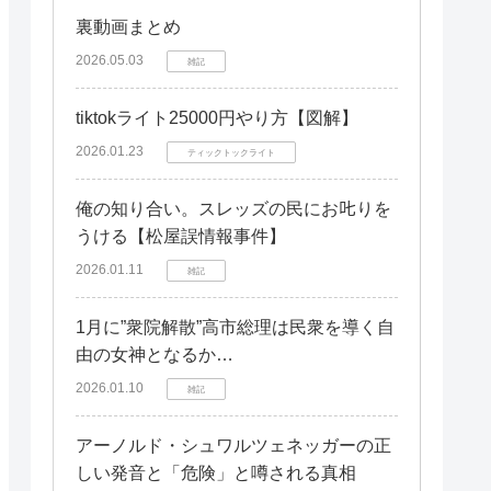
裏動画まとめ
事の顛末書の目的と必要性
2026.05.03
雑記
事の顛末書の構成と書き方
事の顛末書を作成する際の注意点
tiktokライト25000円やり方【図解】
補足情報：読者からの反論、質問を想
2026.01.23
ティックトックライト
定して、ここで回答する
「事の顛末」って、ちょっと堅苦し
俺の知り合い。スレッズの民にお𠮟りを
い言い方じゃない？もっとフランク
うける【松屋誤情報事件】
な言い方は？
2026.01.11
雑記
事の顛末を報告する際、どこまで詳
細に説明すればいいの？
1月に”衆院解散”高市総理は民衆を導く自
事の顛末書って、手書きじゃないと
由の女神となるか…
ダメなの？
2026.01.10
雑記
まとめ
アーノルド・シュワルツェネッガーの正
しい発音と「危険」と噂される真相