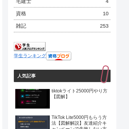
宅建士
4
資格
10
雑記
253
学生ランキング
人気記事
tiktokライト25000円やり方
【図解】
TikTok Lite5000円もらう方
法【図解解説】友達紹介キ
ャンペーンで失敗しない方