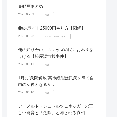
電磁波対策グッズは効果がある？
裏動画まとめ
ホットカーペット以外の暖房器具の選
2026.05.03
雑記
択肢
電磁波に関する誤解と正しい知識
tiktokライト25000円やり方【図解】
2026.01.23
電磁波は嘘？よくある誤解
ティックトックライト
電磁波に関する研究データ
俺の知り合い。スレッズの民にお𠮟りを
電磁波の安全基準について
うける【松屋誤情報事件】
電磁波対策で安心安全な冬を過ごそう
2026.01.11
雑記
ホットカーペットの電磁波に関する
1月に”衆院解散”高市総理は民衆を導く自
Q&A
由の女神となるか…
今日からできる電磁波対策のまとめ
2026.01.10
雑記
アーノルド・シュワルツェネッガーの正
しい発音と「危険」と噂される真相