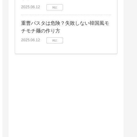
2025.06.12
雑記
重曹パスタは危険？失敗しない韓国風モ
チモチ麺の作り方
2025.06.12
雑記