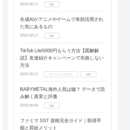
2025.08.17
雑記
生成AIがアニメやゲームで有効活用され
た先にあるもの
2025.08.17
雑記
TikTok Lite5000円もらう方法【図解解
説】友達紹介キャンペーンで失敗しない
方法
2025.08.12
ティックトックライト
副業
BABYMETAL海外人気は嘘？ データで読
み解く真実と評価
2025.08.09
雑記
ファミマ SST 資格完全ガイド｜取得手
順と昇給メリット