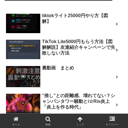
tiktokライト25000円やり方【図
解】
TikTok Lite5000円もらう方法【図
解解説】友達紹介キャンペーンで失
敗しない方法
裏動画 まとめ
“推し”との距離感、壊れてない？シ
ャンパンタワー騒動とi☆Ris炎上
「炎上を作る時代」
ホーム
検索
トップ
サイドバー