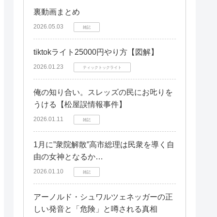
裏動画まとめ
2026.05.03
雑記
tiktokライト25000円やり方【図解】
2026.01.23
ティックトックライト
俺の知り合い。スレッズの民にお𠮟りを
うける【松屋誤情報事件】
2026.01.11
雑記
1月に”衆院解散”高市総理は民衆を導く自
由の女神となるか…
2026.01.10
雑記
アーノルド・シュワルツェネッガーの正
しい発音と「危険」と噂される真相