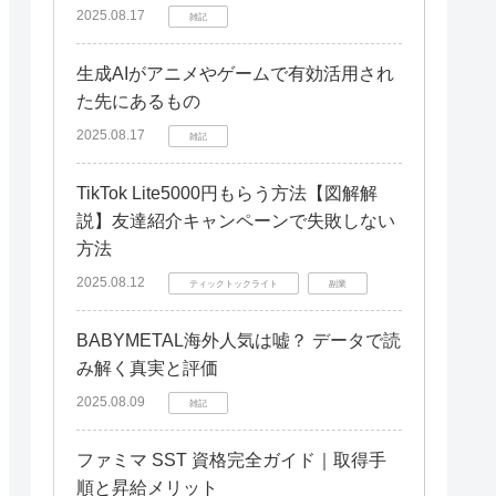
2025.08.17
雑記
生成AIがアニメやゲームで有効活用され
た先にあるもの
2025.08.17
雑記
TikTok Lite5000円もらう方法【図解解
説】友達紹介キャンペーンで失敗しない
方法
2025.08.12
ティックトックライト
副業
BABYMETAL海外人気は嘘？ データで読
み解く真実と評価
2025.08.09
雑記
ファミマ SST 資格完全ガイド｜取得手
順と昇給メリット