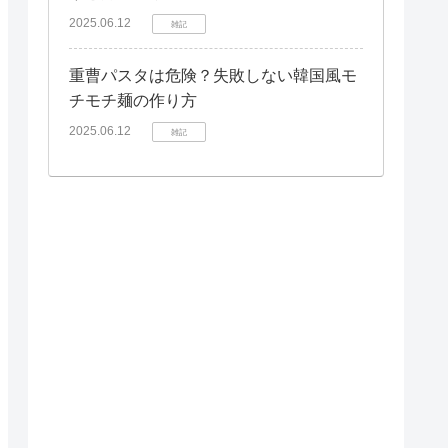
2025.06.12
雑記
重曹パスタは危険？失敗しない韓国風モ
チモチ麺の作り方
2025.06.12
雑記