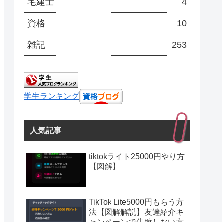
宅建士
4
資格
10
雑記
253
学生ランキング
人気記事
tiktokライト25000円やり方
【図解】
TikTok Lite5000円もらう方
法【図解解説】友達紹介キ
ャンペーンで失敗しない方