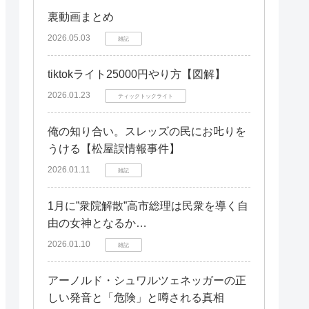
安全な廃棄方法
裏動画まとめ
リサイクルの重要性
2026.05.03
雑記
モバイルバッテリーの事故と対策
tiktokライト25000円やり方【図解】
事故の原因と予防策
2026.01.23
ティックトックライト
発熱・発火時の対処法
保証とサポートの確認
俺の知り合い。スレッズの民にお𠮟りを
うける【松屋誤情報事件】
よくある質問（FAQ）
2026.01.11
雑記
中国製以外のモバイルバッテリーも危
険？
1月に”衆院解散”高市総理は民衆を導く自
モバイルバッテリーの容量表示は信用
由の女神となるか…
できる？
2026.01.10
雑記
価格と品質の関係は？
まとめ
アーノルド・シュワルツェネッガーの正
しい発音と「危険」と噂される真相
安全なモバイルバッテリー選びと使い