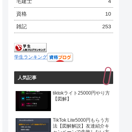
宅建士
4
資格
10
雑記
253
学生ランキング
人気記事
tiktokライト25000円やり方
【図解】
TikTok Lite5000円もらう方
法【図解解説】友達紹介キ
ャンペーンで失敗しない方