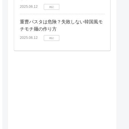
2025.06.12
雑記
重曹パスタは危険？失敗しない韓国風モ
チモチ麺の作り方
2025.06.12
雑記