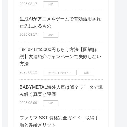
方
2025.08.17
雑記
生成AIがアニメやゲームで有効活用され
た先にあるもの
2025.08.17
雑記
TikTok Lite5000円もらう方法【図解解
説】友達紹介キャンペーンで失敗しない
方法
2025.08.12
ティックトックライト
副業
BABYMETAL海外人気は嘘？ データで読
み解く真実と評価
2025.08.09
雑記
ファミマ SST 資格完全ガイド｜取得手
順と昇給メリット